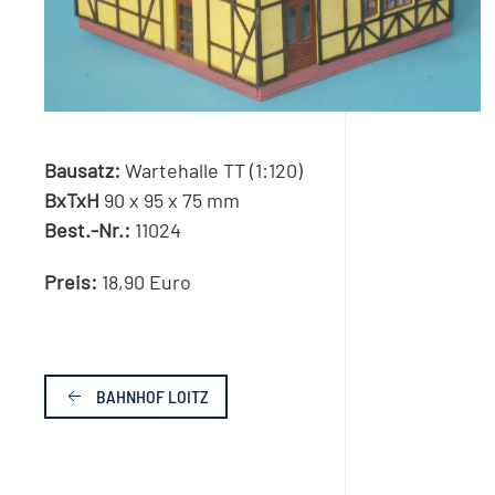
Bausatz:
Wartehalle TT (1:120)
BxTxH
90 x 95 x 75 mm
Best.-Nr.:
11024
Preis:
18,90 Euro
BAHNHOF LOITZ